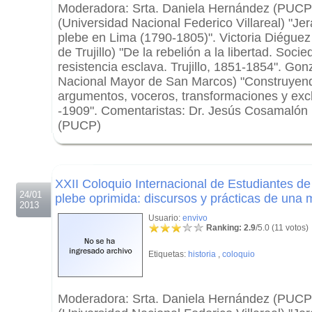
Moderadora: Srta. Daniela Hernández (PUCP
(Universidad Nacional Federico Villareal) "Je
plebe en Lima (1790-1805)". Victoria Diéguez
de Trujillo) "De la rebelión a la libertad. Soci
resistencia esclava. Trujillo, 1851-1854". Go
Nacional Mayor de San Marcos) "Construyendo
argumentos, voceros, transformaciones y exc
-1909". Comentaristas: Dr. Jesús Cosamalón
(PUCP)
.
.
XXII Coloquio Internacional de Estudiantes de
24/01
plebe oprimida: discursos y prácticas de una 
2013
Usuario:
envivo
Ranking: 2.9
/5.0 (11 votos)
Etiquetas:
historia
,
coloquio
Moderadora: Srta. Daniela Hernández (PUCP