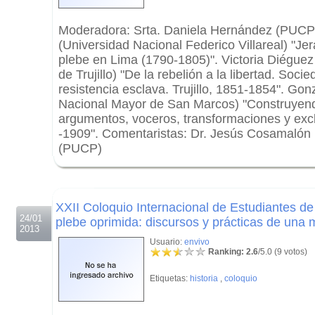
Moderadora: Srta. Daniela Hernández (PUCP
(Universidad Nacional Federico Villareal) "Je
plebe en Lima (1790-1805)". Victoria Diéguez
de Trujillo) "De la rebelión a la libertad. Soci
resistencia esclava. Trujillo, 1851-1854". Go
Nacional Mayor de San Marcos) "Construyendo
argumentos, voceros, transformaciones y exc
-1909". Comentaristas: Dr. Jesús Cosamalón
(PUCP)
.
.
XXII Coloquio Internacional de Estudiantes de
24/01
plebe oprimida: discursos y prácticas de una 
2013
Usuario:
envivo
Ranking: 2.6
/5.0 (9 votos)
Etiquetas:
historia
,
coloquio