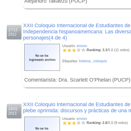
Alejandro Takaezu (PUCP)
.
.
XXII Coloquio Internacional de Estudiantes de
17/12
Independencia hispanoamericana: Las diversa
2012
personajes(4 de 4)
Usuario:
envivo
Ranking: 3.3
/5.0 (11 votos)
Etiquetas:
historia
,
coloquio
Comentarista: Dra. Scarlett O’Phelan (PUCP)
.
.
XXII Coloquio Internacional de Estudiantes de
24/01
plebe oprimida: discursos y prácticas de una 
2013
Usuario:
envivo
Ranking: 2.8
/5.0 (9 votos)