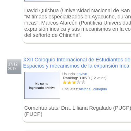
David Quichua (Universidad Nacional de San
"Mitimaes especializados en Ayacucho, durant
incas". Marcos Alarcón (Pontificia Universidad
expansión incaica y sus mecanismos en la cos
del señorío de Chincha".
.
.
XXII Coloquio Internacional de Estudiantes de
17/12
Espacios y mecanismos de la expansión Inca 
2012
Usuario:
envivo
Ranking: 3.0
/5.0 (12 votos)
Etiquetas:
historia
,
coloquio
Comentaristas: Dra. Liliana Regalado (PUCP
(PUCP)
.
.