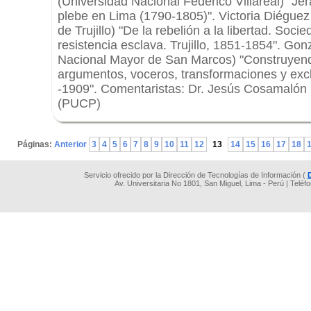
(Universidad Nacional Federico Villareal) "Je
plebe en Lima (1790-1805)". Victoria Diéguez
de Trujillo) "De la rebelión a la libertad. Soci
resistencia esclava. Trujillo, 1851-1854". Go
Nacional Mayor de San Marcos) "Construyendo
argumentos, voceros, transformaciones y exc
-1909". Comentaristas: Dr. Jesús Cosamalón
(PUCP)
.
Páginas:
Anterior
3
4
5
6
7
8
9
10
11
12
13
14
15
16
17
18
Servicio ofrecido por la Dirección de Tecnologías de Información (
Av. Universitaria No 1801, San Miguel, Lima - Perú | Teléf