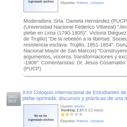
Etiquetas:
historia
,
coloquio
Moderadora: Srta. Daniela Hernández (PUCP
(Universidad Nacional Federico Villareal) "Je
plebe en Lima (1790-1805)". Victoria Diéguez
de Trujillo) "De la rebelión a la libertad. Soci
resistencia esclava. Trujillo, 1851-1854". Go
Nacional Mayor de San Marcos) "Construyendo
argumentos, voceros, transformaciones y exc
-1909". Comentaristas: Dr. Jesús Cosamalón
(PUCP)
.
.
XXII Coloquio Internacional de Estudiantes de
24/01
plebe oprimida: discursos y prácticas de una 
2013
Usuario:
envivo
Ranking: 2.3
/5.0 (12 votos)
Etiquetas:
historia
,
coloquio