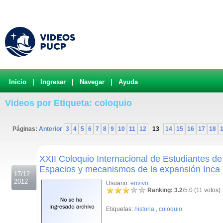
Inicio
|
Ingresar
|
Navegar
|
Ayuda
Videos por Etiqueta: coloquio
Páginas:
Anterior
3
4
5
6
7
8
9
10
11
12
13
14
15
16
17
18
.
XXII Coloquio Internacional de Estudiantes de
Espacios y mecanismos de la expansión Inca 
17/12
2012
Usuario:
envivo
Ranking: 3.2
/5.0 (11 votos)
Etiquetas:
historia
,
coloquio