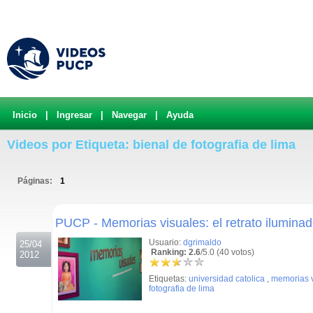
Inicio
|
Ingresar
|
Navegar
|
Ayuda
Videos por Etiqueta: bienal de fotografia de lima
Páginas:
1
.
PUCP - Memorias visuales: el retrato iluminado
Usuario:
dgrimaldo
25/04
Ranking: 2.6
/5.0 (40 votos)
2012
Etiquetas:
universidad catolica
,
memorias v
fotografia de lima