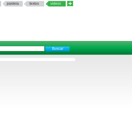
paideia
textos
videos