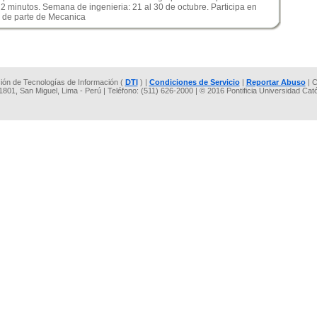
2 minutos. Semana de ingenieria: 21 al 30 de octubre. Participa en
l de parte de Mecanica
cción de Tecnologías de Información (
DTI
) |
Condiciones de Servicio
|
Reportar Abuso
| C
 1801, San Miguel, Lima - Perú | Teléfono: (511) 626-2000 | © 2016 Pontificia Universidad Cat