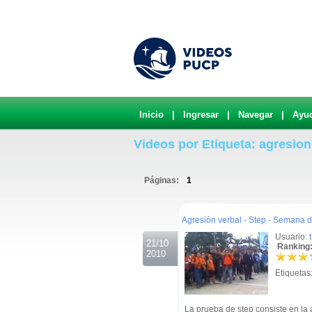
Inicio
|
Ingresar
|
Navegar
|
Ayu
Videos por Etiqueta: agresion
Páginas:
1
.
Agresión verbal - Step - Semana d
Usuario:
21/10
Ranking:
2010
Etiquetas
La prueba de step consiste en la