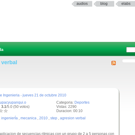
audios
blog
elabs
da
 verbal
e Ingenieria - jueves 21 de octubre 2010
tupacyupanqui.o
Categoria:
Deportes
 3.1
/5.0 (50 votos)
Vistas: 2290
Duracion: 00:10
:
ingenierÍa
,
mecanica
,
2010
,
step
,
agresion verbal
 aplicacion de secuencias ritmicas con un grupo de 2 a 5 personas con