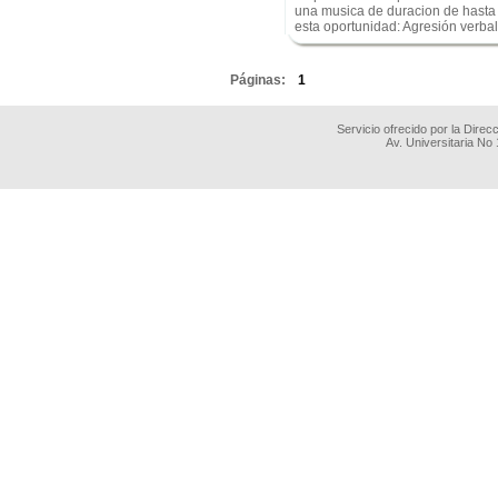
una musica de duracion de hasta 
esta oportunidad: Agresión verba
.
Páginas:
1
Servicio ofrecido por la Dire
Av. Universitaria No