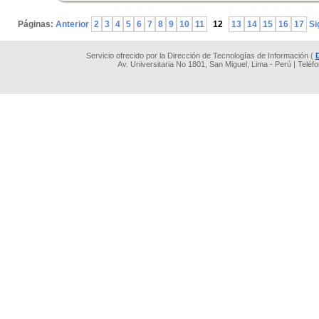
Páginas:
Anterior
2
3
4
5
6
7
8
9
10
11
12
13
14
15
16
17
Si
Servicio ofrecido por la Dirección de Tecnologías de Información (
Av. Universitaria No 1801, San Miguel, Lima - Perú | Teléf