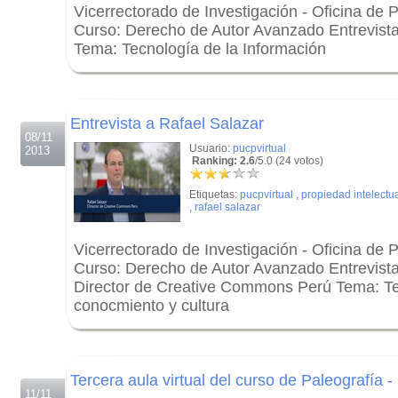
Vicerrectorado de Investigación - Oficina de P
Curso: Derecho de Autor Avanzado Entrevis
Tema: Tecnología de la Información
.
.
Entrevista a Rafael Salazar
08/11
Usuario:
pucpvirtual
2013
Ranking: 2.6
/5.0 (24 votos)
Etiquetas:
pucpvirtual
,
propiedad intelectu
,
rafael salazar
Vicerrectorado de Investigación - Oficina de P
Curso: Derecho de Autor Avanzado Entrevista
Director de Creative Commons Perú Tema: Te
conocmiento y cultura
.
.
Tercera aula virtual del curso de Paleografía -
11/11