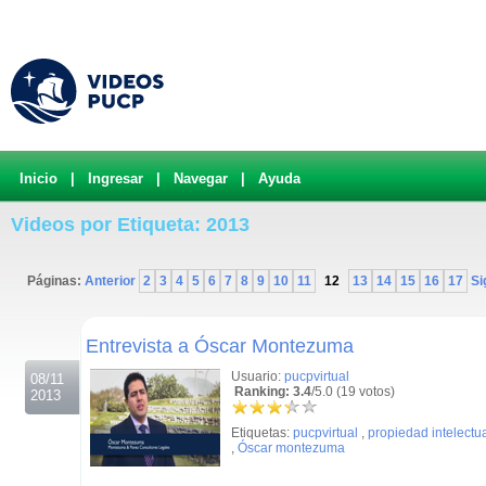
Inicio
|
Ingresar
|
Navegar
|
Ayuda
Videos por Etiqueta: 2013
Páginas:
Anterior
2
3
4
5
6
7
8
9
10
11
12
13
14
15
16
17
Si
.
Entrevista a Óscar Montezuma
Usuario:
pucpvirtual
08/11
Ranking: 3.4
/5.0 (19 votos)
2013
Etiquetas:
pucpvirtual
,
propiedad intelectu
,
Óscar montezuma