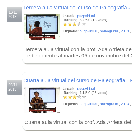
Tercera aula virtual del curso de Paleografía -
11/11
Usuario:
pucpvirtual
2013
Ranking: 3.2
/5.0 (18 votos)
Etiquetas:
pucpvirtual
,
paleografia
,
2013
,
Tercera aula virtual con la prof. Ada Arrieta d
perteneciente al martes 05 de noviembre del
.
.
Cuarta aula virtual del curso de Paleografía - 
26/11
Usuario:
pucpvirtual
2013
Ranking: 3.1
/5.0 (26 votos)
Etiquetas:
pucpvirtual
,
paleografia
,
2013
,
Cuarta aula virtual con la prof. Ada Arrieta de
.