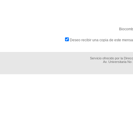
Biocombu
Deseo recibir una copia de este mensa
Servicio ofrecido por la Dire
Av. Universitaria No