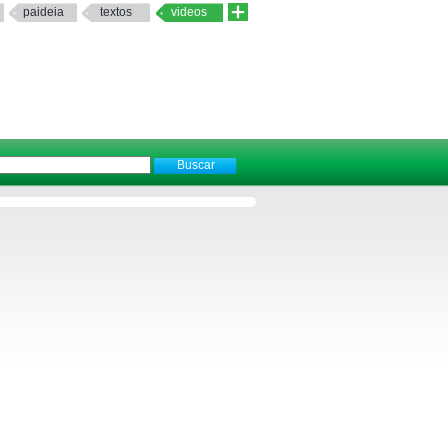
paideia
textos
videos