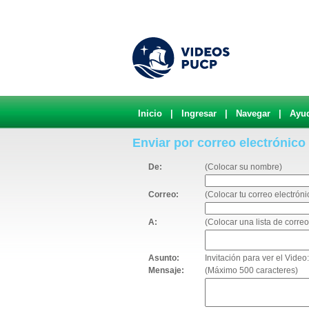
Inicio
|
Ingresar
|
Navegar
|
Ayu
Enviar por correo electrónico
De:
(Colocar su nombre)
Correo:
(Colocar tu correo electróni
A:
(Colocar una lista de corr
Asunto:
Invitación para ver el Vide
Mensaje:
(Máximo 500 caracteres)