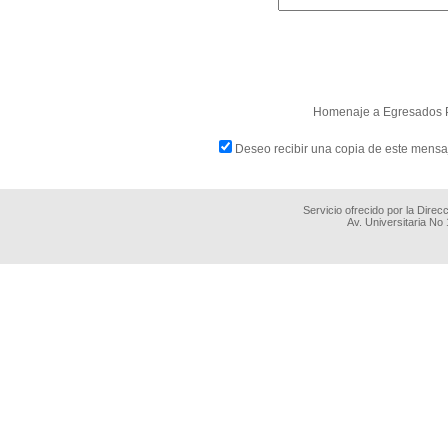
Homenaje a Egresados P
Deseo recibir una copia de este mensa
Servicio ofrecido por la Dire
Av. Universitaria No