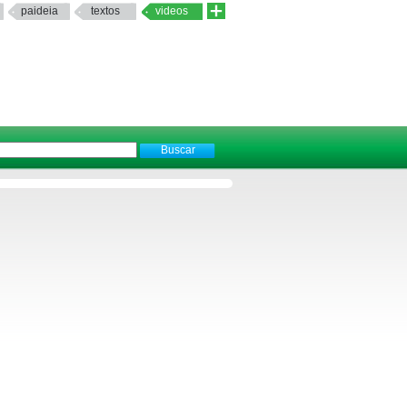
paideia
textos
videos