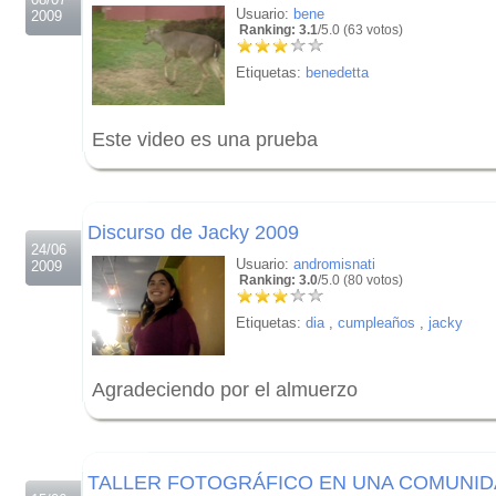
Usuario:
bene
2009
Ranking: 3.1
/5.0 (63 votos)
Etiquetas:
benedetta
Este video es una prueba
.
.
Discurso de Jacky 2009
24/06
Usuario:
andromisnati
2009
Ranking: 3.0
/5.0 (80 votos)
Etiquetas:
dia
,
cumpleaños
,
jacky
Agradeciendo por el almuerzo
.
.
TALLER FOTOGRÁFICO EN UNA COMUNI