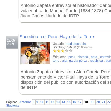
Antonio Zapata entrevista al historiador Carl
vida y obra de Manuel Pardo (1834-1878) Con
Juan Carlos Hurtado de IRTP
.
.
Sucedió en el Perú: Haya de La Torre
22/05
Usuario:
mediateca-cia
2009
Ranking: 3.0
/5.0 (119 votos)
Etiquetas:
perú
,
historia
,
apra
,
entrevi
torre
,
alan garcía pérez
,
republica
,
par
Antonio Zapata entrevista a Alan García Pére
pensamiento de Victor Raúl Haya de la Torre
disposición del público con autorización del 
de IRTP
.
Páginas:
Anterior
8
9
10
11
12
13
14
15
16
17
18
19
20
21
22
Siguiente