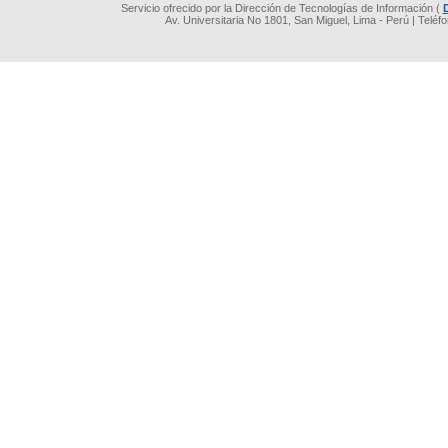
Servicio ofrecido por la Dirección de Tecnologías de Información (
Av. Universitaria No 1801, San Miguel, Lima - Perú | Teléf