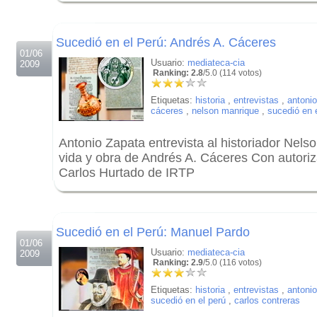
.
Sucedió en el Perú: Andrés A. Cáceres
01/06
Usuario:
mediateca-cia
2009
Ranking: 2.8
/5.0 (114 votos)
Etiquetas:
historia
,
entrevistas
,
antoni
cáceres
,
nelson manrique
,
sucedió en 
Antonio Zapata entrevista al historiador Nels
vida y obra de Andrés A. Cáceres Con autoriz
Carlos Hurtado de IRTP
.
.
Sucedió en el Perú: Manuel Pardo
01/06
Usuario:
mediateca-cia
2009
Ranking: 2.9
/5.0 (116 votos)
Etiquetas:
historia
,
entrevistas
,
antoni
sucedió en el perú
,
carlos contreras