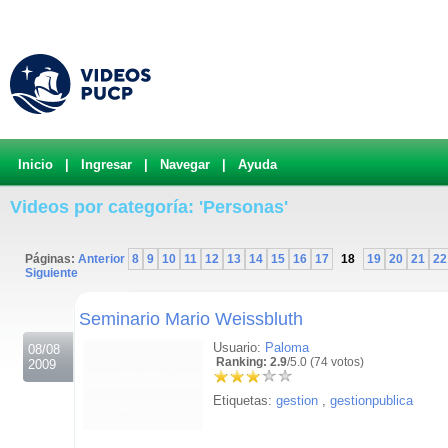
Inicio
|
Ingresar
|
Navegar
|
Ayuda
Videos por categoría: 'Personas'
Páginas:
Anterior
8
9
10
11
12
13
14
15
16
17
18
19
20
21
22
Siguiente
.
Seminario Mario Weissbluth
Usuario:
Paloma
08/08
Ranking: 2.9
/5.0 (74 votos)
2009
Etiquetas:
gestion
,
gestionpublica