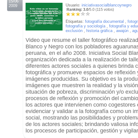
15/06
Usuario:
iniciativasocialblancoynegro
2009
Ranking: 3.0
/5.0 (115 votos)
Etiquetas:
fotografía documental
,
fotogr
fotografía y sociología
,
fotografía y edu
exclusión
,
historia gráfica
,
awajún
,
ag
Video que resume el taller fotográfico realizad
Blanco y Negro con los pobladores aguarunas
peruana, en el año 2008. Iniciativa Social Bl
organización dedicada a la realización de tall
diferentes actores sociales a quienes brinda 
fotográfica y promueve espacios de reflexión y
imágenes producidas. Su objetivo es la produ
imágenes que muestren la realidad y la visió
situación de pobreza, discriminación y/o excl
procesos de reflexión y promoción del cambi
los actores que intervienen como cogestores
evidenciar y validar a la fotografía como un 
social, mostrando las posibilidades y proble
de los actores sociales; brindando valiosa in
los procesos de participación, gestión y vigil
.