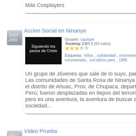
Más Cosplayers
.
.
Accion Social en Ninanya
10/07
Usuario:
cquispe
2009
Ranking: 2.9
/5.0 (83 votos)
Etiquetas:
niños
,
solidaridad
,
misioner
voluntariado
,
socialitos peru
,
1986
Un grupo de Jóvenes que sale de lo suyo, par
Las comunidades de Santa Rosa de Ninanya 
el distrito de Ahuac, Prov. de Chupaca, depa
Perú; fueron desplazadas en tiepos del terrori
pero es una aventura, la aventura de buscar a 
sociedad...
.
.
Video Prueba
08/07