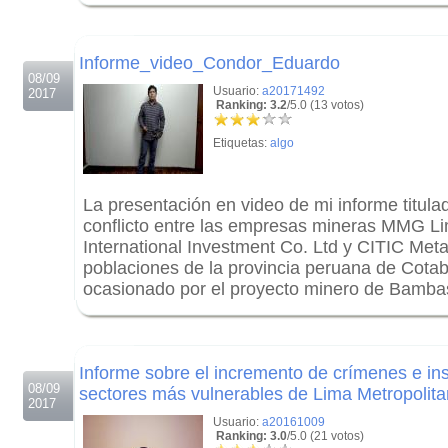
.
.
Informe_video_Condor_Eduardo
08/09
Usuario:
a20171492
2017
Ranking: 3.2
/5.0 (13 votos)
Etiquetas:
algo
La presentación en video de mi informe titula
conflicto entre las empresas mineras MMG Li
International Investment Co. Ltd y CITIC Metal
poblaciones de la provincia peruana de Cota
ocasionado por el proyecto minero de Bamba
.
.
Informe sobre el incremento de crímenes e in
08/09
sectores más vulnerables de Lima Metropolita
2017
Usuario:
a20161009
Ranking: 3.0
/5.0 (21 votos)