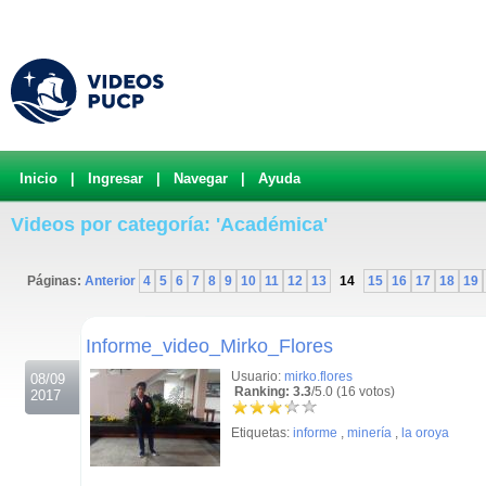
Inicio
|
Ingresar
|
Navegar
|
Ayuda
Videos por categoría: 'Académica'
Páginas:
Anterior
4
5
6
7
8
9
10
11
12
13
14
15
16
17
18
19
.
Informe_video_Mirko_Flores
Usuario:
mirko.flores
08/09
Ranking: 3.3
/5.0 (16 votos)
2017
Etiquetas:
informe
,
minería
,
la oroya