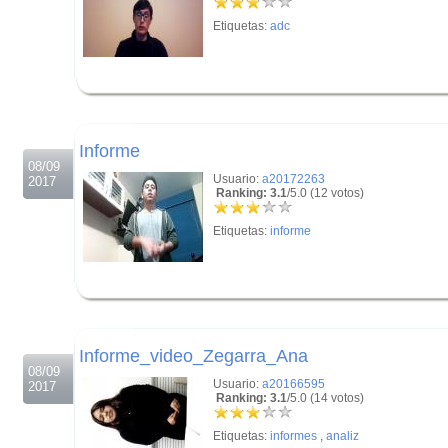
Etiquetas:
adc
.
.
Informe
08/09
Usuario:
a20172263
2017
Ranking: 3.1
/5.0 (12 votos)
Etiquetas:
informe
.
.
Informe_video_Zegarra_Ana
08/09
Usuario:
a20166595
2017
Ranking: 3.1
/5.0 (14 votos)
Etiquetas:
informes
,
analiz