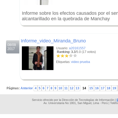
Informe sobre los efectos causados por el ser
alcantarillado en la quebrada de Manchay
.
.
Informe_video_Miranda_Bruno
08/09
Usuario:
a20161557
2017
Ranking: 3.3
/5.0 (17 votos)
Etiquetas:
video prueba
.
Páginas:
Anterior
4
5
6
7
8
9
10
11
12
13
14
15
16
17
18
19
Servicio ofrecido por la Dirección de Tecnologías de Información (
Av. Universitaria No 1801, San Miguel, Lima - Perú | Teléf