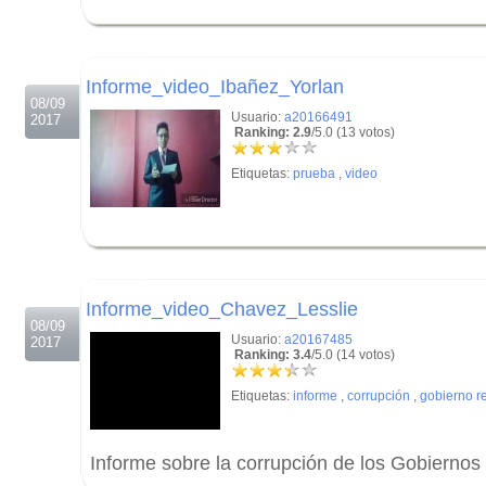
.
.
Informe_video_Ibañez_Yorlan
08/09
Usuario:
a20166491
2017
Ranking: 2.9
/5.0 (13 votos)
Etiquetas:
prueba
,
video
.
.
Informe_video_Chavez_Lesslie
08/09
Usuario:
a20167485
2017
Ranking: 3.4
/5.0 (14 votos)
Etiquetas:
informe
,
corrupción
,
gobierno r
Informe sobre la corrupción de los Gobiernos