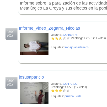
Informe sobre la paralización de las activida
Metalúrgico La Oroya y sus efectos en la pobl
.
.
Informe_video_Zegarra_Nicolas
08/09
Usuario:
a20160878
2017
Ranking: 2.7
/5.0 (11 votos)
Etiquetas:
trabajo académico
.
.
jesusaparicio
08/09
Usuario:
a20172222
2017
Ranking: 3.1
/5.0 (17 votos)
Etiquetas:
prueba
,
vide