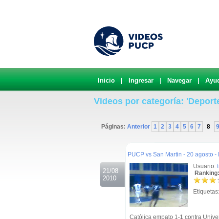
Inicio
|
Ingresar
|
Navegar
|
Ayu
Videos por categoría: 'Deport
Páginas:
Anterior
1
2
3
4
5
6
7
8
.
PUCP vs San Martin - 20 agosto -
Usuario:
21/08
Ranking:
2010
Etiquetas
Católica empato 1-1 contra Univ