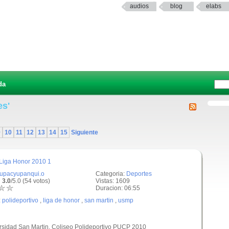
audios
blog
elabs
da
es'
9
10
11
12
13
14
15
Siguiente
 Liga Honor 2010 1
tupacyupanqui.o
Categoria:
Deportes
 3.0
/5.0 (54 votos)
Vistas: 1609
Duracion: 06:55
:
polideportivo
,
liga de honor
,
san martin
,
usmp
ersidad San Martin. Coliseo Polideportivo PUCP 2010