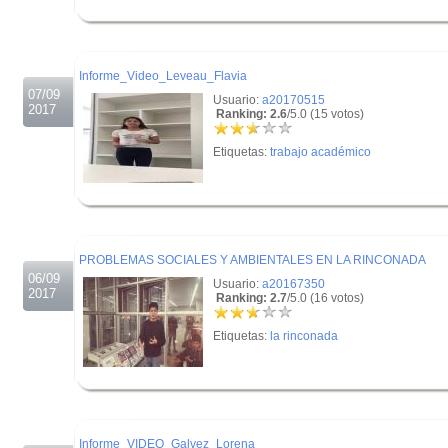
.
.
Informe_Video_Leveau_Flavia
07/09
Usuario:
a20170515
2017
Ranking: 2.6
/5.0 (15 votos)
Etiquetas:
trabajo académico
.
.
PROBLEMAS SOCIALES Y AMBIENTALES EN LA RINCONADA
06/09
Usuario:
a20167350
2017
Ranking: 2.7
/5.0 (16 votos)
Etiquetas:
la rinconada
.
.
Informe_VIDEO_Galvez_Lorena