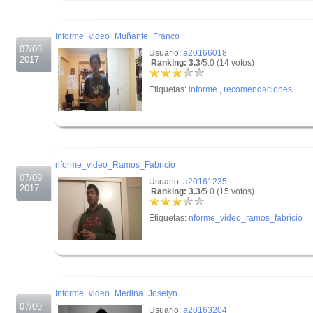
.
Informe_video_Muñante_Franco
07/09
Usuario:
a20166018
2017
Ranking: 3.3
/5.0 (14 votos)
Etiquetas:
informe
,
recomendaciones
.
.
nforme_video_Ramos_Fabricio
07/09
Usuario:
a20161235
2017
Ranking: 3.3
/5.0 (15 votos)
Etiquetas:
nforme_video_ramos_fabricio
.
.
Informe_video_Medina_Joselyn
07/09
Usuario:
a20163204