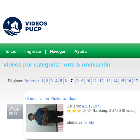
Inicio
|
Ingresar
|
Navegar
|
Ayuda
Videos por categoría: 'Arte & Animación'
Páginas:
Anterior
1
2
3
4
5
6
7
8
9
10
11
12
13
14
15
16
17
.
Informe_video_Gutiérrez_Juan
Usuario:
a20171973
07/09
Ranking: 2.8
/5.0 (9 votos)
2017
Etiquetas:
loreto
.