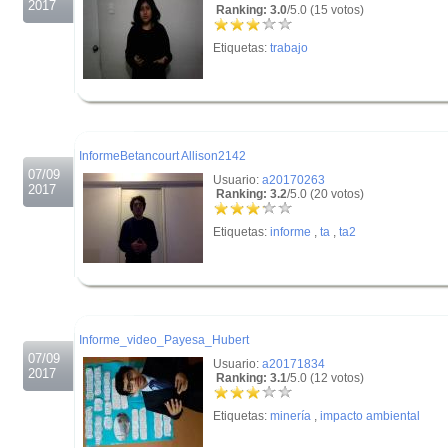
2017
Ranking: 3.0
/5.0 (15 votos)
Etiquetas:
trabajo
.
.
InformeBetancourt Allison2142
07/09
Usuario:
a20170263
2017
Ranking: 3.2
/5.0 (20 votos)
Etiquetas:
informe
,
ta
,
ta2
.
.
Informe_video_Payesa_Hubert
07/09
Usuario:
a20171834
2017
Ranking: 3.1
/5.0 (12 votos)
Etiquetas:
minería
,
impacto ambiental