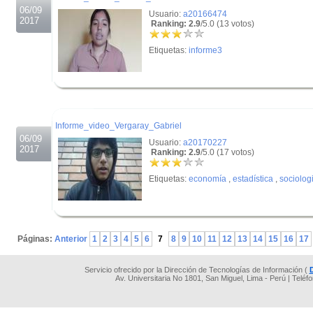
06/09
Usuario:
a20166474
2017
Ranking: 2.9
/5.0 (13 votos)
Etiquetas:
informe3
.
.
Informe_video_Vergaray_Gabriel
06/09
Usuario:
a20170227
2017
Ranking: 2.9
/5.0 (17 votos)
Etiquetas:
economía
,
estadística
,
sociolog
.
Páginas:
Anterior
1
2
3
4
5
6
7
8
9
10
11
12
13
14
15
16
17
Servicio ofrecido por la Dirección de Tecnologías de Información (
Av. Universitaria No 1801, San Miguel, Lima - Perú | Teléf